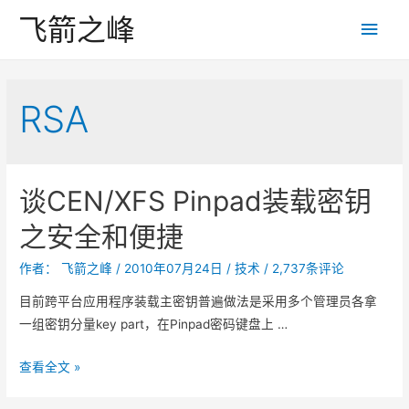
飞箭之峰
主
菜
单
RSA
谈CEN/XFS Pinpad装载密钥
之安全和便捷
作者：
飞箭之峰
/
2010年07月24日
/
技术
/
2,737条评论
目前跨平台应用程序装载主密钥普遍做法是采用多个管理员各拿
一组密钥分量key part，在Pinpad密码键盘上 …
谈
查看全文 »
C