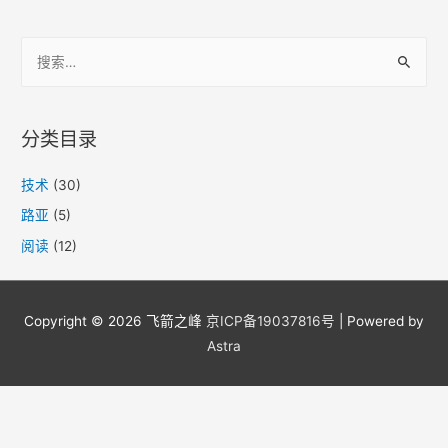
E
N
搜
/
索
X
：
F
S
分类目录
P
i
技术
(30)
n
路亚
(5)
p
阅读
(12)
a
d
装
Copyright © 2026
飞箭之峰
京ICP备19037816号
| Powered by
载
Astra
密
钥
之
安