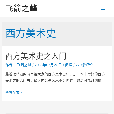
飞箭之峰
主
菜
单
西方美术史
西方美术史之入门
作者：
飞箭之峰
/
2018年05月20日
/
阅读
/
279条评论
最近读将勋的《写给大家的西方美术史》，是一本非常好的西方
美术史的入门书，最大体会是艺术不分国界，政治可能改朝换 …
西
查看全文 »
方
美
术